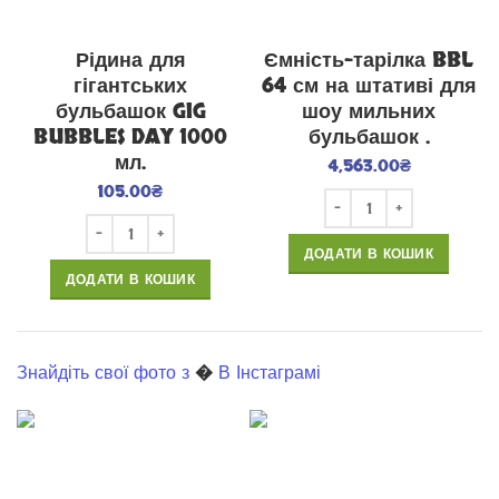
Рідина для
Ємність-тарілка BBL
гігантських
64 см на штативі для
бульбашок GIG
шоу мильних
BUBBLES DAY 1000
бульбашок .
мл.
4,563.00
₴
105.00
₴
ДОДАТИ В КОШИК
ДОДАТИ В КОШИК
Знайдіть свої фото з
�
В Інстаграмі