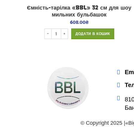
Ємність-тарілка «BBL» 32 см для шоу
мильних бульбашок
608.00
₴
ДОДАТИ В КОШИК
Em
Те
810
Ба
© Copyright 2025 |«B