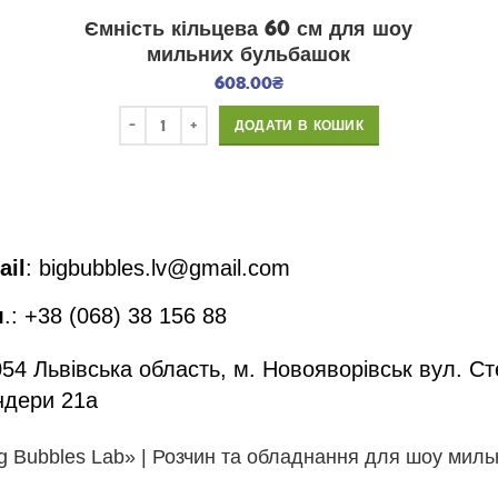
Ємність кільцева 60 см для шоу
мильних бульбашок
608.00
₴
ДОДАТИ В КОШИК
ail
: bigbubbles.lv@gmail.com
л
.: +38 (068) 38 156 88
54 Львівська область, м. Новояворівськ вул. С
ндери 21а
ig Bubbles Lab» | Розчин та обладнання для шоу мил