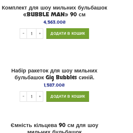
Комплект для шоу мильних бульбашок
«BUBBLE MAN» 90 см
4,563.00
₴
ДОДАТИ В КОШИК
Набір ракеток для шоу мильних
бульбашок Gig Bubbles синій.
1,587.00
₴
ДОДАТИ В КОШИК
Ємність кільцева 90 см для шоу
мильних бульбашок