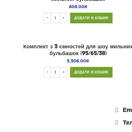
608.00
₴
ДОДАТИ В КОШИК
Комплект з 3 ємностей для шоу мильни
бульбашок [95/65/38]
3,306.00
₴
ДОДАТИ В КОШИК
Em
Те