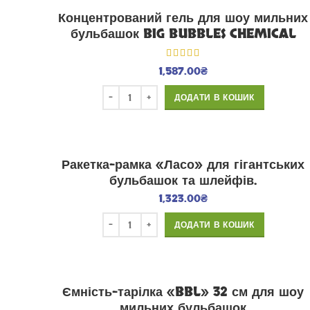
Концентрований гель для шоу мильних
бульбашок BIG BUBBLES CHEMICAL
1,587.00
₴
ДОДАТИ В КОШИК
Ракетка-рамка «Ласо» для гігантських
бульбашок та шлейфів.
1,323.00
₴
ДОДАТИ В КОШИК
Ємність-тарілка «BBL» 32 см для шоу
мильних бульбашок