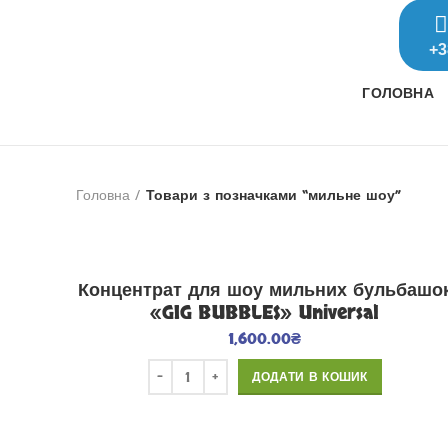
+3
ГОЛОВНА
Головна
Товари з позначками “мильне шоу”
Концентрат для шоу мильних бульбашо
«GIG BUBBLES» Universal
1,600.00
₴
ДОДАТИ В КОШИК