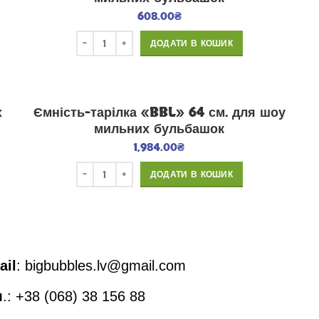
608.00
₴
ДОДАТИ В КОШИК
х
Ємність-тарілка «BBL» 64 см. для шоу
мильних бульбашок
1,984.00
₴
ДОДАТИ В КОШИК
ail
: bigbubbles.lv@gmail.com
л
.: +38 (068) 38 156 88