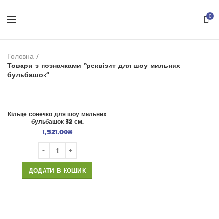
0
Головна
Товари з позначками “реквізит для шоу мильних
бульбашок”
Кільце сонечко для шоу мильних
бульбашок 32 см.
1,521.00
₴
ДОДАТИ В КОШИК