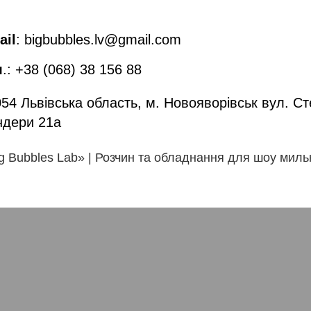
ail
: bigbubbles.lv@gmail.com
л
.: +38 (068) 38 156 88
54 Львівська область, м. Новояворівськ вул. С
ндери 21а
ig Bubbles Lab» | Розчин та обладнання для шоу мил