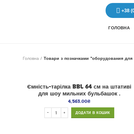
+38 (
ГОЛОВНА
Головна
Товари з позначками “оборудования дл
Ємність-тарілка BBL 64 см на штативі
для шоу мильних бульбашок .
4,563.00
₴
ДОДАТИ В КОШИК