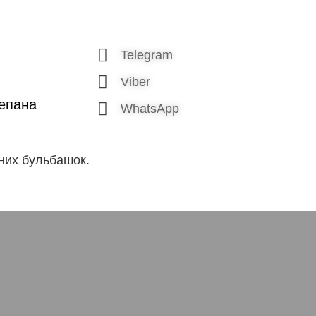
Telegram
Viber
тепана
WhatsApp
ьних бульбашок.