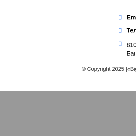
Em
Те
810
Ба
© Copyright 2025 |«B